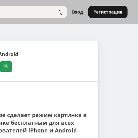
Вход
Регистрация
НАЙТИ
Android
be сделает режим картинка в
нке бесплатным для всех
ователей iPhone и Android