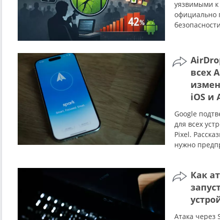
уязвимыми к
официально 
безопасности
AirDro
всех A
измен
iOS и 
Google подтв
для всех устр
Pixel. Расска
нужно предп
Как а
запус
устро
Атака через