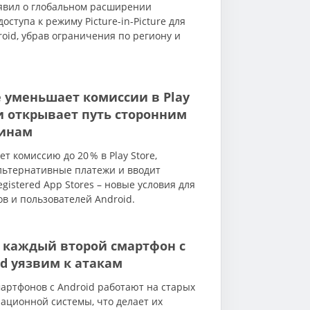
явил о глобальном расширении
оступа к режиму Picture-in-Picture для
roid, убрав ограничения по региону и
e уменьшает комиссии в Play
 и открывает путь сторонним
инам
т комиссию до 20 % в Play Store,
льтернативные платежи и вводит
gistered App Stores – новые условия для
в и пользователей Android.
 каждый второй смартфон с
id уязвим к атакам
артфонов с Android работают на старых
ационной системы, что делает их