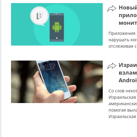
Новый
прило
монит
Приложения 
нарушать ко
отслеживая с
Израи
взлам
Andro
Со слов неко
Израильская 
американски
помогая выл
Израильская