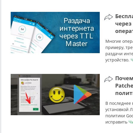
Беспл
через
опера
Многие опер
примеру, тре
раздачи инт
устройство.
Ч
Почем
Patch
полит
В последнее
установкой 
политики Goo
исправить
Чи