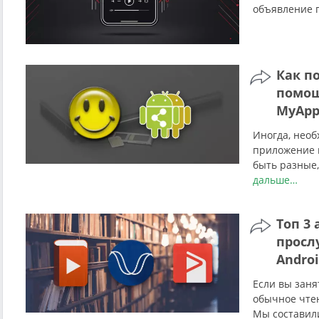
объявление 
Как п
помощ
MyApp
Иногда, необ
приложение н
быть разные,
дальше…
Топ 3
просл
Andro
Если вы заня
обычное чтен
Мы составил