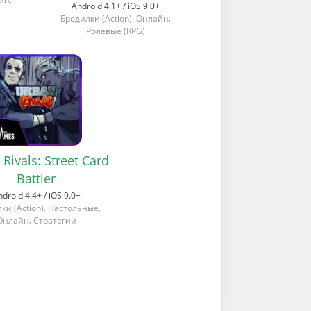
йн
Android 4.1+ / iOS 9.0+
,
,
Бродилки (Action)
Онлайн
Ролевые (RPG)
Rivals: Street Card
Battler
droid 4.4+ / iOS 9.0+
,
,
ки (Action)
Настольные
,
Онлайн
Стратегии