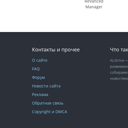
ReVanced
Manager
Контакты и прочее
Что так
О сайте
ALStrive
—
развиваю
FAQ
собираем
Форум
новостям
Новости сайта
Реклама
Обратная связь
Copyright и DMCA