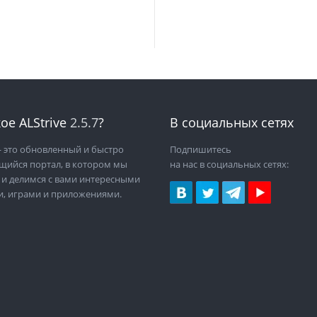
ое ALStrive
2.5.7
?
В социальных сетях
 это обновленный и быстро
Подпишитесь
щийся портал, в котором мы
на нас в социальных сетях:
 и делимся с вами интересными
и, играми и приложениями.