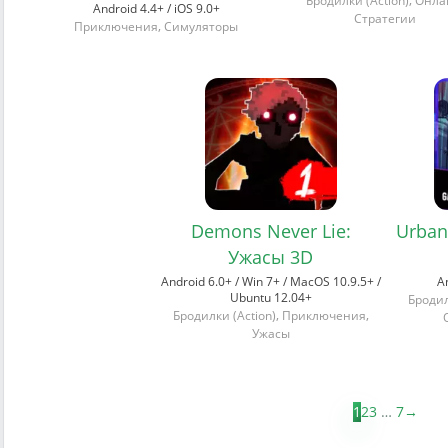
Бродилки (Action)
Онла
Android 4.4+ / iOS 9.0+
Стратегии
,
Приключения
Симуляторы
Demons Never Lie:
Urban 
Ужасы 3D
Android 6.0+ / Win 7+ / MacOS 10.9.5+ /
An
Ubuntu 12.04+
Бродил
,
,
Бродилки (Action)
Приключения
Ужасы
1
2
3
…
7
→