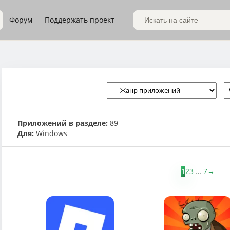
Форум
Поддержать проект
Поиск по сайту
Приложений в разделе:
89
Для:
Windows
1
2
3
…
7
→