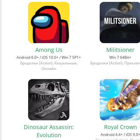
Among Us
Militsioner
Android 6.0+ / iOS 10.0+ / Win 7 SP1+
Win 7 64Bit+
,
,
,
Бродилки (Action)
Казуальные
Бродилки (Action)
Приклю
Онлайн
Dinosaur Assassin:
Royal Crown
Evolution
Android 4.4+ / iOS 9.0
,