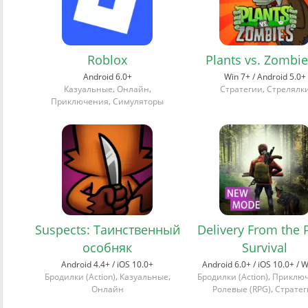
Roblox
Plants vs. Zombi
Android 6.0+
Win 7+ / Android 5.0+
,
,
,
Казуальные
Онлайн
Стратегии
Стрелялк
,
Приключения
Симуляторы
Suspects: Таинственный
Delivery From the 
особняк
Survival
Android 4.4+ / iOS 10.0+
Android 6.0+ / iOS 10.0+ / 
,
,
,
Бродилки (Action)
Казуальные
Бродилки (Action)
Приклю
,
Онлайн
Ролевые (RPG)
Страте