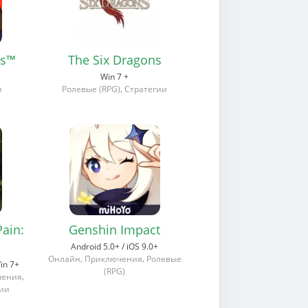
es™
The Six Dragons
Win 7 +
,
и
Ролевые (RPG)
Стратегии
Pain:
Genshin Impact
Android 5.0+ / iOS 9.0+
,
,
Онлайн
Приключения
Ролевые
Win 7+
(RPG)
,
чения
гии