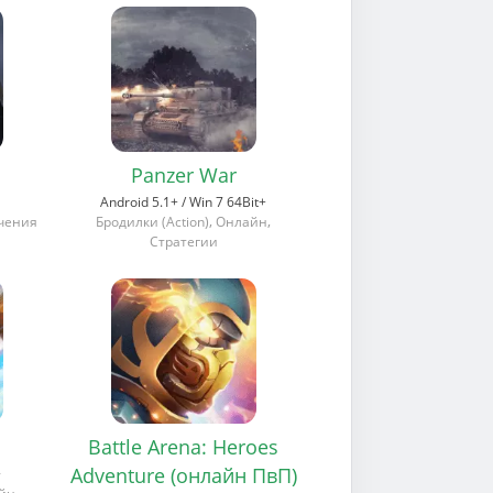
Panzer War
Android 5.1+ / Win 7 64Bit+
,
,
чения
Бродилки (Action)
Онлайн
Стратегии
Battle Arena: Heroes
Adventure (онлайн ПвП)
+
,