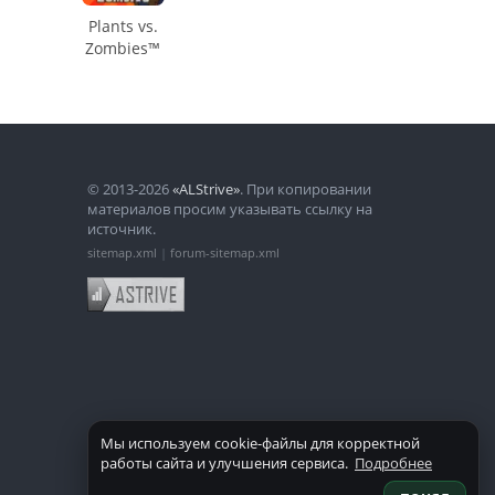
Plants vs.
Zombies™
© 2013-2026
«ALStrive»
. При копировании
материалов просим указывать ссылку на
источник.
sitemap.xml
|
forum-sitemap.xml
Мы используем cookie-файлы для корректной
работы сайта и улучшения сервиса.
Подробнее