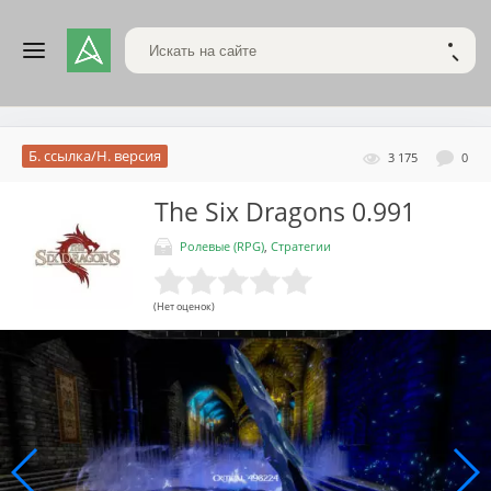
Поиск по сайту
НАЙТ
Б. ссылка/Н. версия
3 175
0
The Six Dragons
0.991
Ролевые (RPG)
,
Стратегии
(Нет оценок)