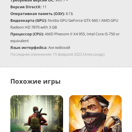
Требуемая версия ОС:
Win 7 +
Версия DirectX:
11
Оперативная память (ОЗУ):
8 ГБ
Видеокарта (GPU):
Nvidia GPU GeForce GTX 660 / AMD GPU
Radeon HD 7870 with 3 GB
Процессор (CPU):
AMD Phenom II X4 955, Intel Core i5-750 or
equivalent
Язык интерфейса:
Английский
Последнее изменение:
15 февраля 2023
(Александр)
Похожие игры