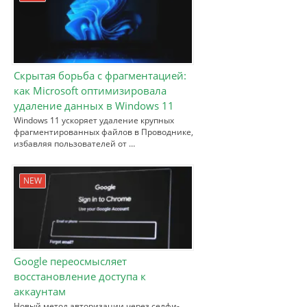
Скрытая борьба с фрагментацией:
как Microsoft оптимизировала
удаление данных в Windows 11
Windows 11 ускоряет удаление крупных
фрагментированных файлов в Проводнике,
избавляя пользователей от …
NEW
Google переосмысляет
восстановление доступа к
аккаунтам
Новый метод авторизации через селфи-