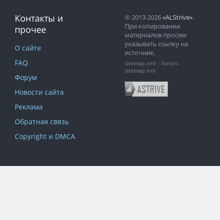
Контакты и
© 2013-2026
«ALStrive»
.
При копировании
прочее
материалов просим
указывать ссылку на
О сайте
источник.
FAQ
sitemap.xml
|
forum-
sitemap.xml
Форум
Новости сайта
Реклама
Обратная связь
Copyright и DMCA