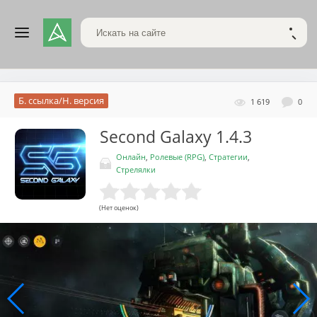
Поиск по сайту
НАЙТ
Б. ссылка/Н. версия
1 619
0
Second Galaxy
1.4.3
Онлайн
,
Ролевые (RPG)
,
Стратегии
,
Стрелялки
(Нет оценок)