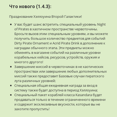
Что нового (1.4.3):
Празднование Хэллоуина Второй Галактики!
У вас будет шанс встретить специальный уровень Night
of Pirates в хаотичном пространстве червоточины.
Бросьте вызов этим специальным уровням, и вы можете
получить большое количество предметов для событий
Dirty Pirate Ornament и Acrid Pirate Drink в дополнение к
наградам обычного этапа. Эти предметы можно
обменять в магазине событий на различные уровни
корабельных кейсов, ресурсов, устройств, оружия и
многого другого!
Завершение миссий в червоточинах в не хаотических
пространствах или завершение любых дополнительных
миссий также предоставит Базовые случаи пиратского
лута различных уровней;
Специальная общая ежедневная награда за вход в
систему также будет доступна в период Хэллоуина;
Специальный пакет кораблей класса Kasandara будет
продаваться только в течение ограниченного времени
и содержит эксклюзивные вкусности, которые вы не
захотите пропустить!