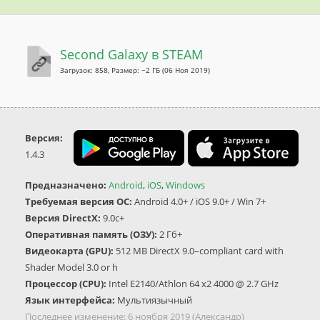
Second Galaxy в STEAM
Загрузок: 858, Размер: ~2 ГБ
(06 Ноя 2019)
Версия:
1.4.3
Предназначено:
Android
,
iOS
,
Windows
Требуемая версия ОС:
Android 4.0+ / iOS 9.0+ / Win 7+
Версия DirectX:
9.0c+
Оперативная память (ОЗУ):
2 Гб+
Видеокарта (GPU):
512 MB DirectX 9.0–compliant card with
Shader Model 3.0 or h
Процессор (CPU):
Intel E2140/Athlon 64 x2 4000 @ 2.7 GHz
Язык интерфейса:
Мультиязычный
Последнее изменение:
6 ноября 2019
(Александр)