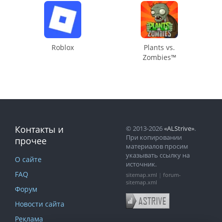
Roblox
Plants vs.
Zombies™
Контакты и
© 2013-2026
«ALStrive»
.
При копировании
прочее
материалов просим
указывать ссылку на
О сайте
источник.
FAQ
sitemap.xml
|
forum-
sitemap.xml
Форум
Новости сайта
Реклама