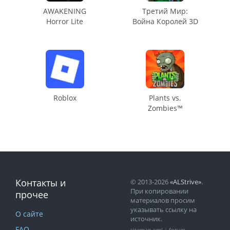
AWAKENING
Третий Мир:
Horror Lite
Война Королей 3D
Roblox
Plants vs.
Zombies™
Контакты и
© 2013-2026
«ALStrive»
.
При копировании
прочее
материалов просим
указывать ссылку на
О сайте
источник.
FAQ
sitemap.xml
|
forum-