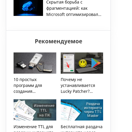
Скрытая борьба с
фрагментацией: как
Microsoft оптимизировала
удаление данных в
Windows 11
Рекомендуемое
10 простых
Почему не
программ для
устанавливается
создания
Lucky Patcher?
загрузочных USB
Последние
изменения
политики Play
Market
Изменение TTL для
Бесплатная раздача