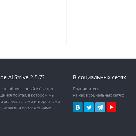
ое ALStrive
2.5.7
?
В социальных сетях
 это обновленный и быстро
Подпишитесь
щийся портал, в котором мы
на нас в социальных сетях:
 и делимся с вами интересными
и, играми и приложениями.