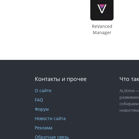
ReVanced
Manager
Контакты и прочее
Что так
О сайте
ALStrive
—
развиваю
FAQ
собираем
Форум
новостям
Новости сайта
Реклама
Обратная связь