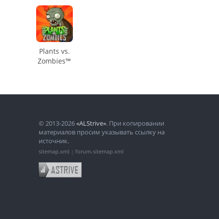
Plants vs.
Zombies™
© 2013-2026
«ALStrive»
. При копировании
материалов просим указывать ссылку на
источник.
sitemap.xml
|
forum-sitemap.xml