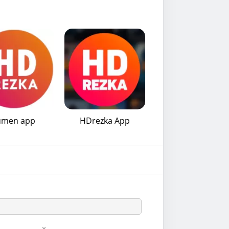
umen app
HDrezka App
сюда
.