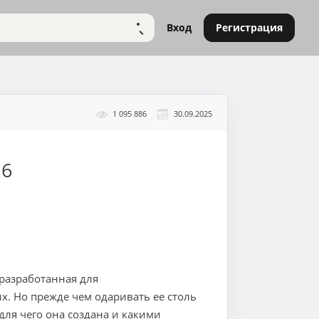
Вход
Регистрация
НАЙТИ
1 095 886
30.09.2025
.6
разработанная для
их. Но прежде чем одаривать ее столь
для чего она создана и какими