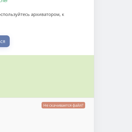
cher
оспользуйтесь архиватором, к
ся
Не скачивается файл?