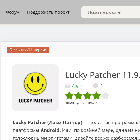
Форум
Поддержать проект
Поиск по сайту
Б. ссылка/Н. версия
Lucky Patcher
11.9
Другое
2
(
10 550
оценок,
4,09
из 5)
Lucky Patcher (Лаки Патчер)
— полезная программа, 
платформы
Android
. Или, по крайней мере, одна из н
голословными эпитетами, давайте все же разберемся, 