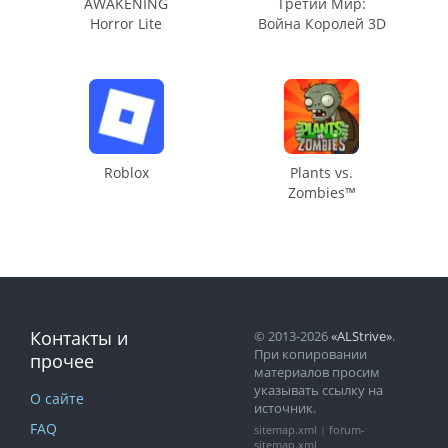
AWAKENING
Третий Мир:
Horror Lite
Война Королей 3D
Roblox
Plants vs.
Zombies™
Контакты и
© 2013-2026
«ALStrive»
.
При копировании
прочее
материалов просим
указывать ссылку на
О сайте
источник.
FAQ
sitemap.xml
|
forum-
sitemap.xml