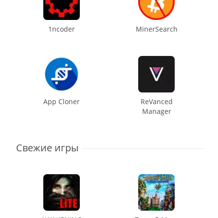
1ncoder
MinerSearch
App Cloner
ReVanced
Manager
Свежие игры