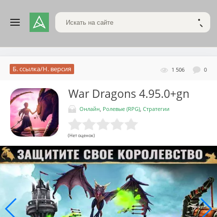
Поиск по сайту
НАЙТ
Б. ссылка/Н. версия
1 506
0
War Dragons
4.95.0+gn
Онлайн
,
Ролевые (RPG)
,
Стратегии
(Нет оценок)