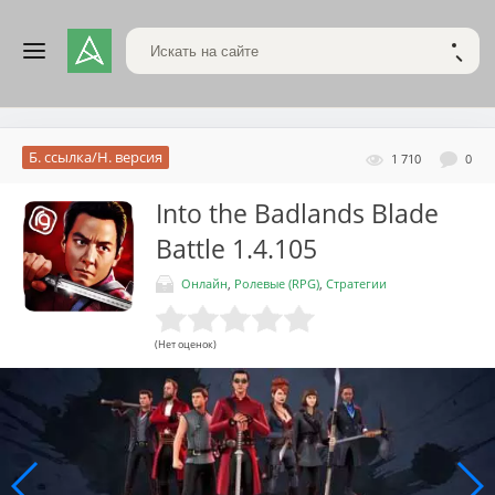
Поиск по сайту
НАЙТ
Б. ссылка/Н. версия
1 710
0
Into the Badlands Blade
Battle
1.4.105
Онлайн
,
Ролевые (RPG)
,
Стратегии
(Нет оценок)