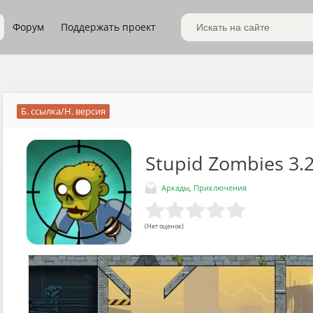
Форум
Поддержать проект
Поиск по сайту
Б. ссылка/Н. версия
Stupid Zombies
3.2
Аркады
,
Приключения
(Нет оценок)