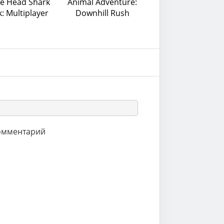
e Head Shark
Animal Adventure:
k: Multiplayer
Downhill Rush
комментарий