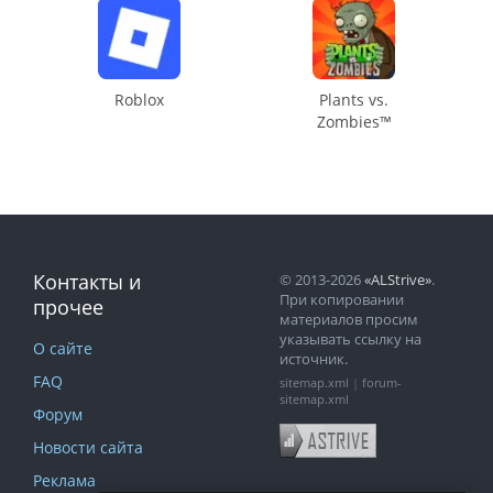
Roblox
Plants vs.
Zombies™
Контакты и
© 2013-2026
«ALStrive»
.
При копировании
прочее
материалов просим
указывать ссылку на
О сайте
источник.
FAQ
sitemap.xml
|
forum-
sitemap.xml
Форум
Новости сайта
Реклама