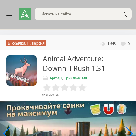
Поиск по сайту
НАЙТ
Б. ссылка/Н. версия
1 648
0
Animal Adventure:
Downhill Rush
1.31
Аркады
,
Приключения
(Нет оценок)