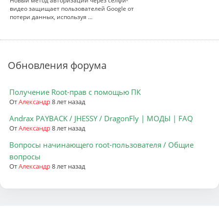
Новый метод авторизации через селфи-
видео защищает пользователей Google от
потери данных, используя …
Обновления форума
Получение Root-прав с помощью ПК
От
Александр
8 лет назад
Andrax PAYBACK / JHESSY / DragonFly | МОДЫ | FAQ
От
Александр
8 лет назад
Вопросы начинающего root-пользователя / Общие
вопросы
От
Александр
8 лет назад