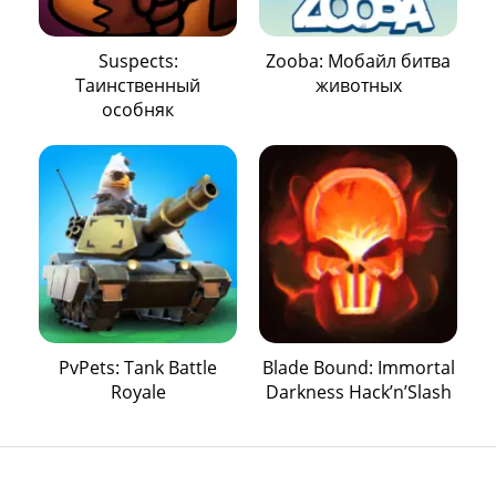
Suspects:
Zooba: Mобайл битва
Таинственный
животных
особняк
PvPets: Tank Battle
Blade Bound: Immortal
Royale
Darkness Hack’n’Slash