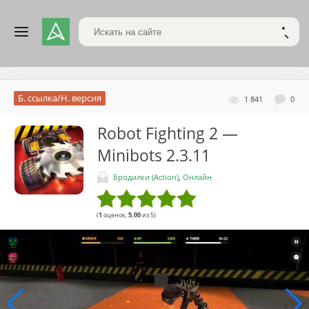
Поиск по сайту
НАЙТ
Б. ссылка/Н. версия
1 841
0
Robot Fighting 2 —
Minibots
2.3.11
Бродилки (Action)
,
Онлайн
(
1
оценок,
5,00
из 5)