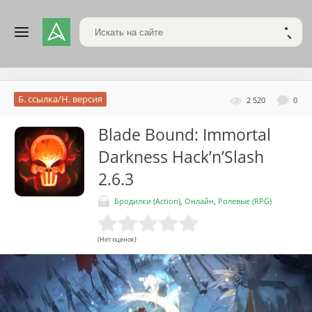
Поиск по сайту
НАЙТ
Б. ссылка/Н. версия
2 520
0
Blade Bound: Immortal
Darkness Hack’n’Slash
2.6.3
Бродилки (Action)
,
Онлайн
,
Ролевые (RPG)
(Нет оценок)