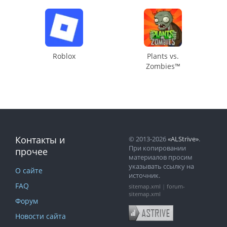
Roblox
Plants vs.
Zombies™
Контакты и
© 2013-2026
«ALStrive»
.
При копировании
прочее
материалов просим
указывать ссылку на
О сайте
источник.
FAQ
sitemap.xml
|
forum-
sitemap.xml
Форум
Новости сайта