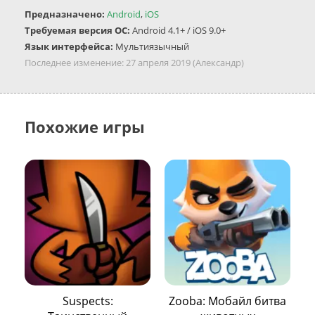
Предназначено:
Android
,
iOS
Требуемая версия ОС:
Android 4.1+ / iOS 9.0+
Язык интерфейса:
Мультиязычный
Последнее изменение:
27 апреля 2019
(Александр)
Похожие игры
Suspects:
Zooba: Mобайл битва