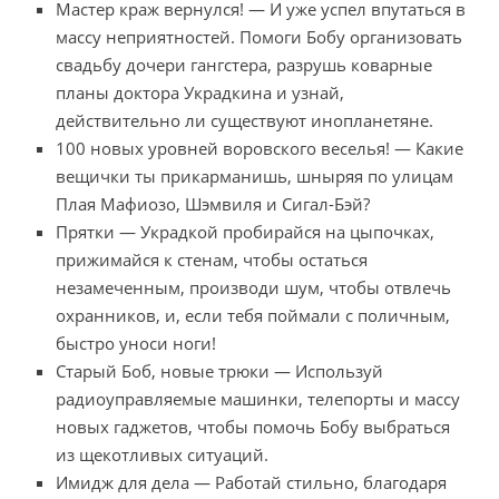
Мастер краж вернулся! — И уже успел впутаться в
массу неприятностей. Помоги Бобу организовать
свадьбу дочери гангстера, разрушь коварные
планы доктора Украдкина и узнай,
действительно ли существуют инопланетяне.
100 новых уровней воровского веселья! — Какие
вещички ты прикарманишь, шныряя по улицам
Плая Мафиозо, Шэмвиля и Сигал-Бэй?
Прятки — Украдкой пробирайся на цыпочках,
прижимайся к стенам, чтобы остаться
незамеченным, производи шум, чтобы отвлечь
охранников, и, если тебя поймали с поличным,
быстро уноси ноги!
Старый Боб, новые трюки — Используй
радиоуправляемые машинки, телепорты и массу
новых гаджетов, чтобы помочь Бобу выбраться
из щекотливых ситуаций.
Имидж для дела — Работай стильно, благодаря