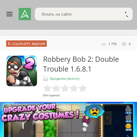
Поиск по сайту
НАЙТ
Б. ссылка/Н. версия
1 770
0
Robbery Bob 2: Double
Trouble
1.6.8.1
Бродилки (Action)
(Нет оценок)