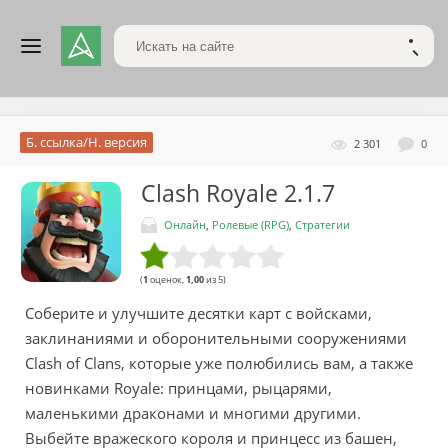
Поиск по сайту
НАЙТ
Б. ссылка/Н. версия
2 301
0
Clash Royale
2.1.7
Онлайн
,
Ролевые (RPG)
,
Стратегии
(
1
оценок,
1,00
из 5)
Соберите и улучшите десятки карт с войсками,
заклинаниями и оборонительными сооружениями
Clash of Clans, которые уже полюбились вам, а также
новинками Royale: принцами, рыцарями,
маленькими драконами и многими другими.
Выбейте вражеского короля и принцесс из башен,