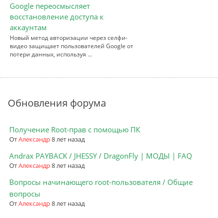
Google переосмысляет
восстановление доступа к
аккаунтам
Новый метод авторизации через селфи-
видео защищает пользователей Google от
потери данных, используя …
Обновления форума
Получение Root-прав с помощью ПК
От
Александр
8 лет назад
Andrax PAYBACK / JHESSY / DragonFly | МОДЫ | FAQ
От
Александр
8 лет назад
Вопросы начинающего root-пользователя / Общие
вопросы
От
Александр
8 лет назад