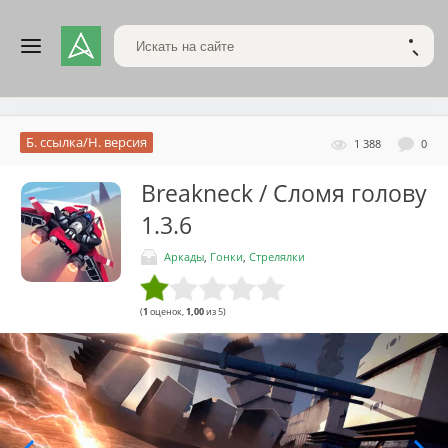
Поиск по сайту
НАЙТ
Б. ссылка/Н. версия
1 388
0
Breakneck / Сломя голову
1.3.6
Аркады
,
Гонки
,
Стрелялки
(
1
оценок,
1,00
из 5)