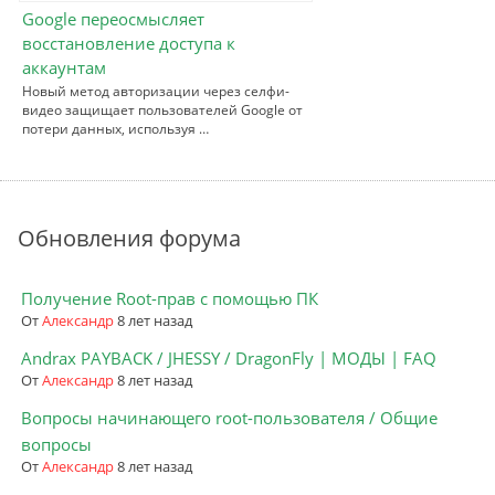
Google переосмысляет
восстановление доступа к
аккаунтам
Новый метод авторизации через селфи-
видео защищает пользователей Google от
потери данных, используя …
Обновления форума
Получение Root-прав с помощью ПК
От
Александр
8 лет назад
Andrax PAYBACK / JHESSY / DragonFly | МОДЫ | FAQ
От
Александр
8 лет назад
Вопросы начинающего root-пользователя / Общие
вопросы
От
Александр
8 лет назад