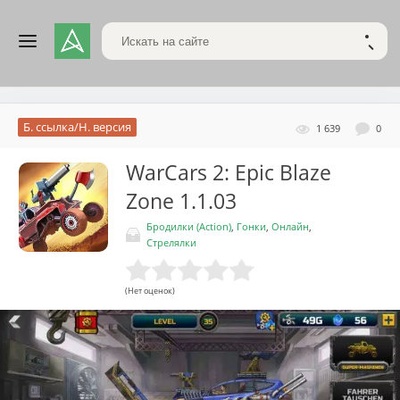
Поиск по сайту
НАЙТ
Б. ссылка/Н. версия
1 639
0
WarCars 2: Epic Blaze
Zone
1.1.03
Бродилки (Action)
,
Гонки
,
Онлайн
,
Стрелялки
(Нет оценок)