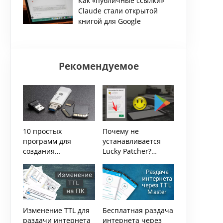
Как «публичные ссылки»
Windows 11
Claude стали открытой
книгой для Google
Рекомендуемое
10 простых
Почему не
программ для
устанавливается
создания
Lucky Patcher?
загрузочных USB
Последние
изменения
политики Play
Market
Изменение TTL для
Бесплатная раздача
раздачи интернета
интернета через