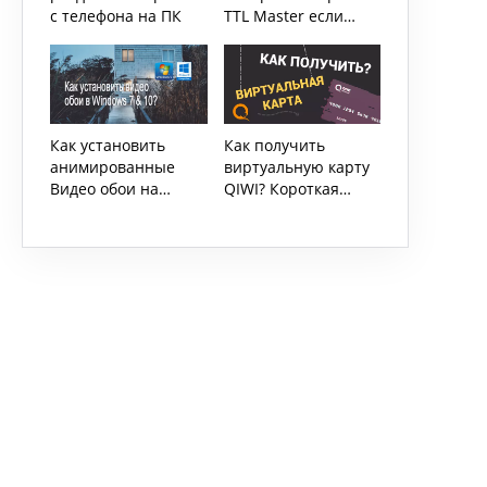
с телефона на ПК
TTL Master если
сотовый оператор
это запрещает
Как установить
Как получить
анимированные
виртуальную карту
Видео обои на
QIWI? Короткая
Windows 7 & 10?
инструкция