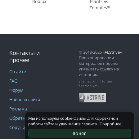
Roblox
Plants vs.
Zombies™
Контакты и
© 2013-2026
«ALStrive»
.
При копировании
прочее
материалов просим
указывать ссылку на
О сайте
источник.
FAQ
sitemap.xml
|
forum-
sitemap.xml
Форум
Новости сайта
Реклама
Обратная связь
Мы используем cookie-файлы для корректной
работы сайта и улучшения сервиса.
Подробнее
Copyright и DMCA
ПОНЯЛ