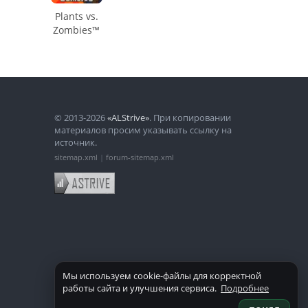
Plants vs.
Zombies™
© 2013-2026
«ALStrive»
. При копировании
материалов просим указывать ссылку на
источник.
sitemap.xml
|
forum-sitemap.xml
Мы используем cookie-файлы для корректной
работы сайта и улучшения сервиса.
Подробнее