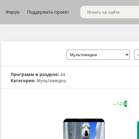
Форум
Поддержать проект
Поиск по сайту
Программ в разделе:
44
Категория:
Мультимедиа
←
1
2
3
4