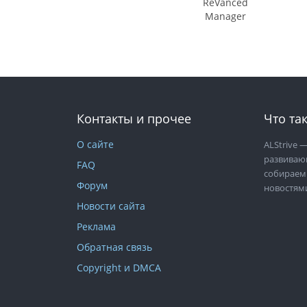
ReVanced
Manager
Контакты и прочее
Что так
О сайте
ALStrive
—
развиваю
FAQ
собираем
Форум
новостям
Новости сайта
Реклама
Обратная связь
Copyright и DMCA