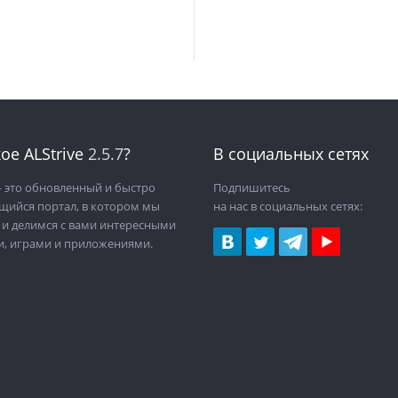
ое ALStrive
2.5.7
?
В социальных сетях
 это обновленный и быстро
Подпишитесь
щийся портал, в котором мы
на нас в социальных сетях:
 и делимся с вами интересными
и, играми и приложениями.