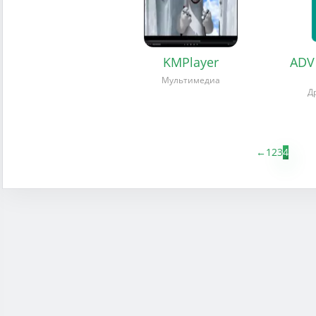
KMPlayer
ADV
Мультимедиа
Д
←
1
2
3
4