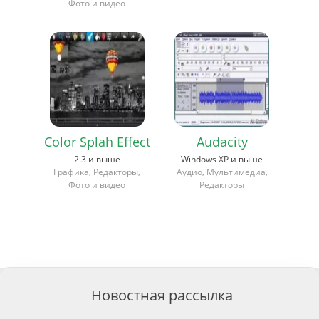
Фото и видео
Color Splah Effect
Audacity
2.3 и выше
Windows XP и выше
,
,
,
,
Графика
Редакторы
Аудио
Мультимедиа
Фото и видео
Редакторы
Новостная рассылка