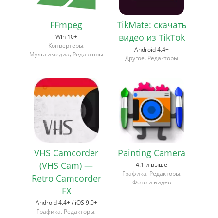
FFmpeg
TikMate: скачать
видео из TikTok
Win 10+
,
Конвертеры
Android 4.4+
,
Мультимедиа
Редакторы
,
Другое
Редакторы
VHS Camcorder
Painting Camera
(VHS Cam) —
4.1 и выше
,
,
Графика
Редакторы
Retro Camcorder
Фото и видео
FX
Android 4.4+ / iOS 9.0+
,
,
Графика
Редакторы