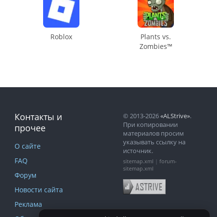
Roblox
Plants vs.
Zombies™
Контакты и
© 2013-2026
«ALStrive»
.
При копировании
прочее
материалов просим
указывать ссылку на
О сайте
источник.
FAQ
sitemap.xml
|
forum-
sitemap.xml
Форум
Новости сайта
Реклама