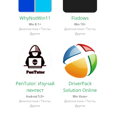
WhyNotWin11
Fixdows
Win 8.1+
Win 10+
,
,
Диагностика / Тесты
Диагностика / Тесты
Другое
Другое
PenTutor: Изучай
DriverPack
пентест
Solution Online
Android 5.0+
Win Vista+
,
,
Диагностика / Тесты
Диагностика / Тесты
Другое
Другое