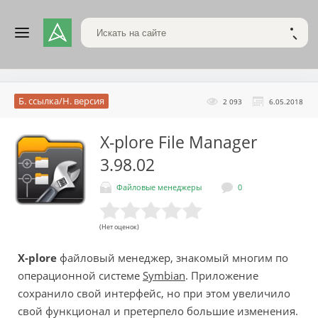
Поиск по сайту
НАЙТ
Б. ссылка/Н. версия
2 093
6.05.2018
X-plore File Manager
3.98.02
Файловые менеджеры
0
(Нет оценок)
X-plore
файловый менеджер, знакомый многим по
операционной системе
Symbian
. Приложение
сохранило свой интерфейс, но при этом увеличило
свой функционал и претерпело большие изменения.