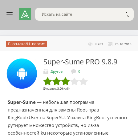
Поиск по сайту
НАЙТ
Б. ссылка/Н. версия
4 287
25.10.2018
Super-Sume PRO
9.8.9
Другое
0
(
5
оценок,
3,00
из 5)
Super-Sume
— небольшая программа
предназначенная для замены Root-прав
KingRoot/User на SuperSU. Утилита KingRoot успешно
рутирует множество устройств, но из-за
особенностей ku некоторые установленные