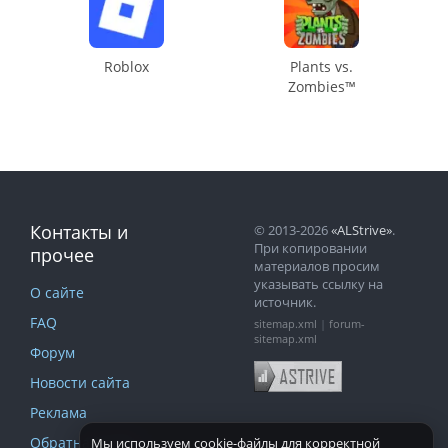
Roblox
Plants vs.
Zombies™
Контакты и
© 2013-2026
«ALStrive»
.
При копировании
прочее
материалов просим
указывать ссылку на
О сайте
источник.
FAQ
sitemap.xml
|
forum-
sitemap.xml
Форум
Новости сайта
Реклама
Обратная связь
Мы используем cookie-файлы для корректной