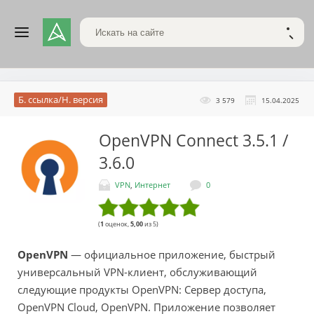
Поиск по сайту
НАЙТ
Б. ссылка/Н. версия
3 579
15.04.2025
OpenVPN Connect
3.5.1 /
3.6.0
VPN
,
Интернет
0
(
1
оценок,
5,00
из 5)
OpenVPN
— официальное приложение, быстрый
универсальный VPN-клиент, обслуживающий
следующие продукты OpenVPN: Сервер доступа,
OpenVPN Cloud, OpenVPN. Приложение позволяет