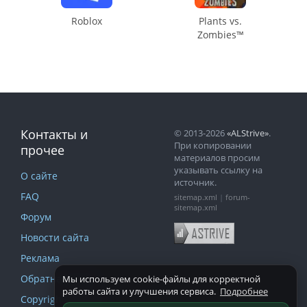
Roblox
Plants vs.
Zombies™
Контакты и
© 2013-2026
«ALStrive»
.
При копировании
прочее
материалов просим
указывать ссылку на
О сайте
источник.
FAQ
sitemap.xml
|
forum-
sitemap.xml
Форум
Новости сайта
Реклама
Обратная связь
Мы используем cookie-файлы для корректной
работы сайта и улучшения сервиса.
Подробнее
Copyright и DMCA