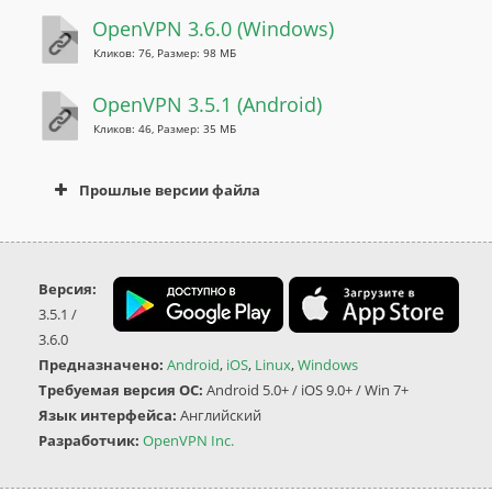
OpenVPN 3.6.0 (Windows)
Кликов: 76, Размер: 98 МБ
OpenVPN 3.5.1 (Android)
Кликов: 46, Размер: 35 МБ
Прошлые версии файла
Кликов: 9, Размер: 13 МБ
Версия:
3.5.1 /
3.6.0
(23 Мар 2022)
Предназначено:
Android
,
iOS
,
Linux
,
Windows
Требуемая версия ОС:
Android 5.0+ / iOS 9.0+ / Win 7+
Язык интерфейса:
Английский
Разработчик:
OpenVPN Inc.