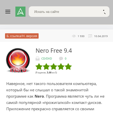
Поиск по сайту
НАЙТ
Б. ссылка/Н. версия
1 930
10.04.2019
Nero Free
9.4
CD/DVD
0
(
1
оценок,
5,00
из 5)
Наверное, нет такого пользователя компьютера,
который бы не слышал о такой знаменитой
программе как
Nero
. Программа является чуть ли не
самой популярной «прожигалкой» компакт-дисков.
Приложение прекрасно справляется со своими