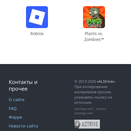
Roblox
Plants vs.
Zombies™
Контакты и
© 2013-2026
«ALStrive»
.
При копировании
прочее
материалов просим
указывать ссылку на
О сайте
источник.
FAQ
sitemap.xml
|
forum-
sitemap.xml
Форум
Новости сайта