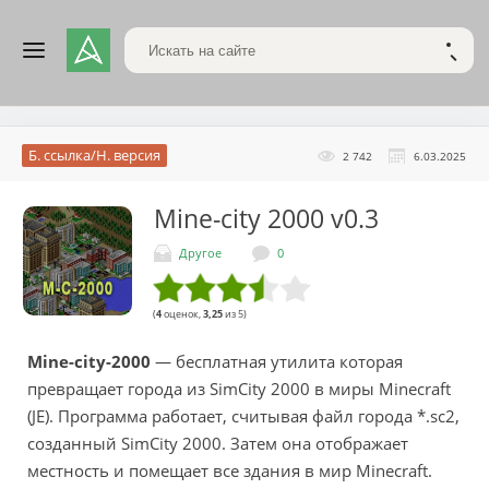
Поиск по сайту
НАЙТ
Б. ссылка/Н. версия
2 742
6.03.2025
Mine-city 2000
v0.3
Другое
0
(
4
оценок,
3,25
из 5)
Mine-city-2000
— бесплатная утилита которая
превращает города из SimCity 2000 в миры Minecraft
(JE). Программа работает, считывая файл города *.sc2,
созданный SimCity 2000. Затем она отображает
местность и помещает все здания в мир Minecraft.