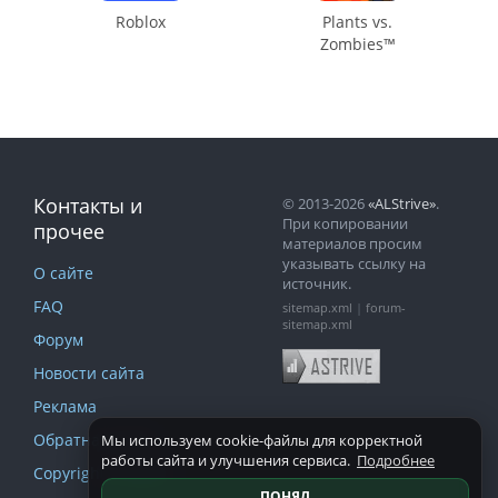
Roblox
Plants vs.
Zombies™
Контакты и
© 2013-2026
«ALStrive»
.
При копировании
прочее
материалов просим
указывать ссылку на
О сайте
источник.
FAQ
sitemap.xml
|
forum-
sitemap.xml
Форум
Новости сайта
Реклама
Обратная связь
Мы используем cookie-файлы для корректной
работы сайта и улучшения сервиса.
Подробнее
Copyright и DMCA
ПОНЯЛ