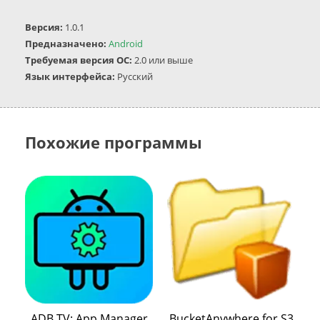
Версия:
1.0.1
Предназначено:
Android
Требуемая версия ОС:
2.0 или выше
Язык интерфейса:
Русский
Похожие программы
ADB TV: App Manager
BucketAnywhere for S3