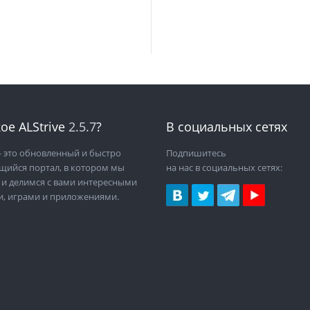
ое ALStrive
2.5.7
?
В социальных сетях
 это обновленный и быстро
Подпишитесь
щийся портал, в котором мы
на нас в социальных сетях:
 и делимся с вами интересными
и, играми и приложениями.