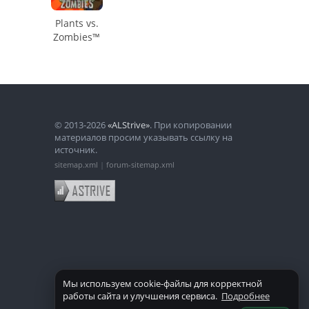
Plants vs.
Zombies™
© 2013-2026
«ALStrive»
. При копировании
материалов просим указывать ссылку на
источник.
sitemap.xml
|
forum-sitemap.xml
Мы используем cookie-файлы для корректной
работы сайта и улучшения сервиса.
Подробнее