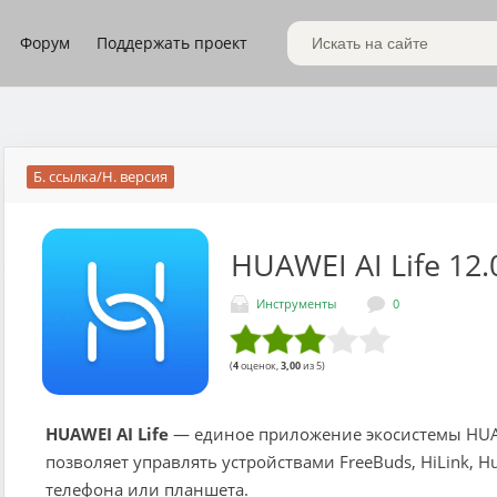
Форум
Поддержать проект
Поиск по сайту
Б. ссылка/Н. версия
HUAWEI AI Life
12.
Инструменты
0
(
4
оценок,
3,00
из 5)
HUAWEI AI Life
— единое приложение экосистемы HUAW
позволяет управлять устройствами FreeBuds, HiLink, Hu
телефона или планшета.