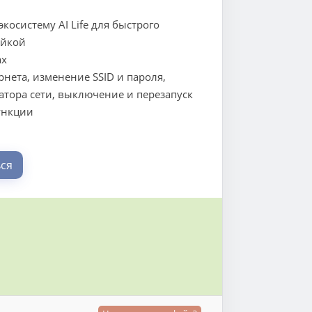
осистему AI Life для быстрого
ойкой
ах
нета, изменение SSID и пароля,
атора сети, выключение и перезапуск
функции
ся