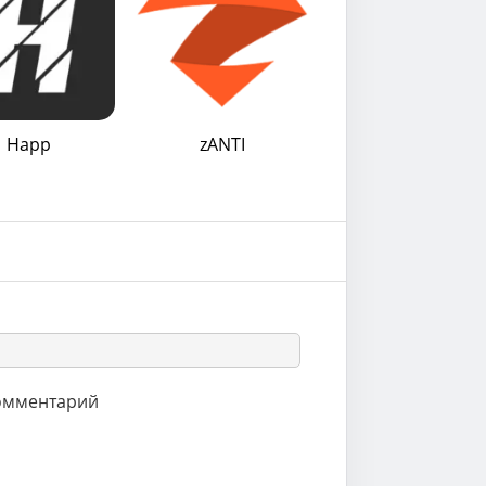
Happ
zANTI
комментарий