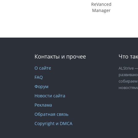
ReVanced
Manager
Контакты и прочее
Что так
О сайте
ALStrive
—
развиваю
FAQ
собираем
Форум
новостям
Новости сайта
Реклама
Обратная связь
Copyright и DMCA