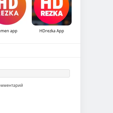
umen app
HDrezka App
комментарий