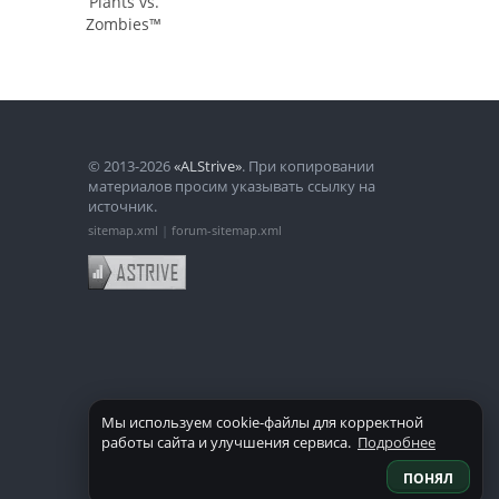
Plants vs.
Zombies™
© 2013-2026
«ALStrive»
. При копировании
материалов просим указывать ссылку на
источник.
sitemap.xml
|
forum-sitemap.xml
Мы используем cookie-файлы для корректной
работы сайта и улучшения сервиса.
Подробнее
ПОНЯЛ