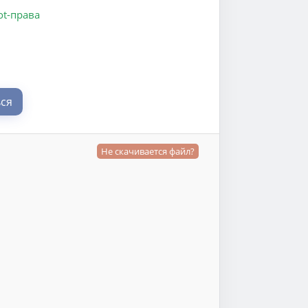
t-права
ся
Не скачивается файл?