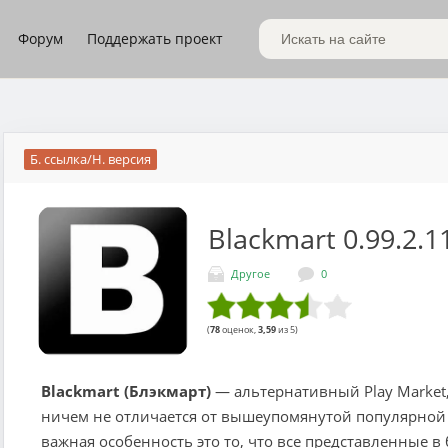
Форум
Поддержать проект
Поиск по сайту
Б. ссылка/Н. версия
Blackmart
0.99.2.1
Другое
0
(
78
оценок,
3,59
из 5)
Blackmart (Блэкмарт)
— альтернативный Play Market,
ничем не отличается от вышеупомянутой популярной 
важная особенность это то, что все представленные в