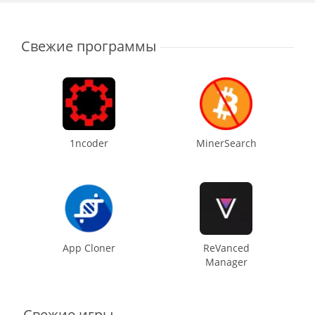
Свежие программы
1ncoder
MinerSearch
App Cloner
ReVanced
Manager
Свежие игры