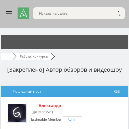
Поиск по сайту
НАЙТ
Работа, Конкурсы
[Закреплено]
Автор обзоров и видеошоу
Последний пост
RSS
Александр
(@alstrive)
Estimable Member
Admin