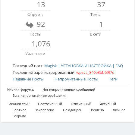
13
37
Форумы
Темы
92
1
Посты
В сети
1,076
Участники
Последний пост:
Magisk | УСТАНОВКА И НАСТРОЙКА | FAQ
Последний зарегистрированный:
wpsvc_840e3bb69f7d
Недавние Посты
Непрочитанные Посты
Теги
Иконки форума:
Нет непрочитанных сообщений
Есть непрочитанные сообщения
Иконки тем :
Неотвеченный
Отвеченный
Активный
Горячее
Закреплено
Не одобрен
Решено
Личное
Закрыто