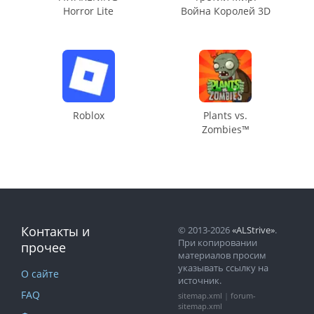
Horror Lite
Война Королей 3D
Roblox
Plants vs.
Zombies™
Контакты и
© 2013-2026
«ALStrive»
.
При копировании
прочее
материалов просим
указывать ссылку на
О сайте
источник.
FAQ
sitemap.xml
|
forum-
sitemap.xml