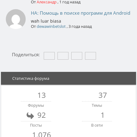
От
Александр
,
1 год назад
НА: Помощь в поиске программ для Android
wah luar biasa
От
dewawinbetslot
,
3 года назад
Поделиться:
Статистика форума
13
37
Форумы
Темы
92
1
Посты
В сети
1,076