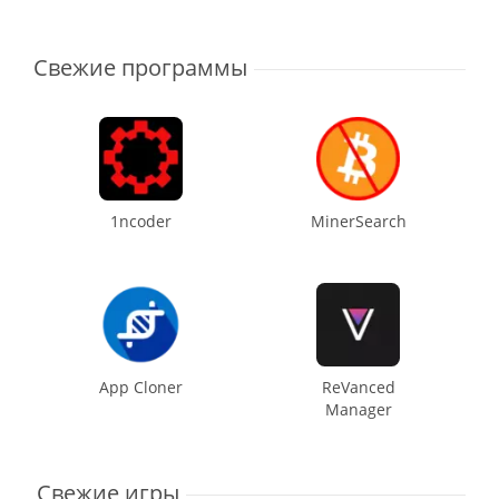
Свежие программы
1ncoder
MinerSearch
App Cloner
ReVanced
Manager
Свежие игры