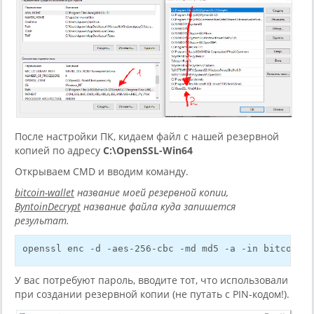
После настройки ПК, кидаем файл с нашей резервной
копией по адресу
C:\OpenSSL-Win64
Открываем CMD и вводим команду.
bitcoin-wallet
название моей резервной копии,
ByntoinDecrypt
название файла куда запишется
результат.
openssl enc -d -aes-256-cbc -md md5 -a -in bitcoin-w
У вас потребуют пароль, вводите тот, что использовали
при создании резервной копии (не путать с PIN-кодом!).