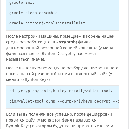
gradle init
gradle clean assemble
gradle bitcoinj-tools:installDist
После настройки машины, помещаем в корень нашей
среды разработки (т.е. в
~/cryptob
) файл с
дешифрованной резервной копией кошелька (у меня
файл называется ByntoinDecrypt, у вас может
называться иначе).
После выполняем команду по разбору дешифрованного
пакета нашей резервной копии в отдельный файл (у
меня это ByntoinKeys).
cd ~/cryptob/tools/build/install/wallet-tool/
bin/wallet-tool dump --dump-privkeys decrypt --passw
Если вы выполнили все успешно, после дешифровки
появится файл (у меня этот файл называется
ByntoinKeys) в котором будут ваши приватные ключи