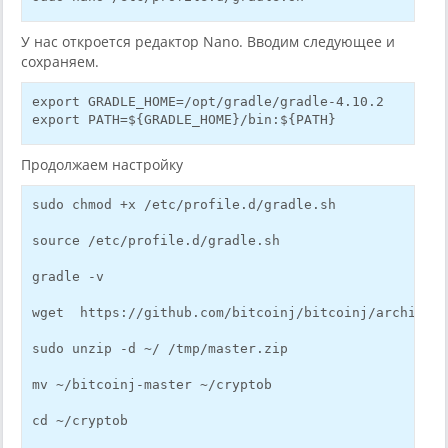
У нас откроется редактор Nano. Вводим следующее и
сохраняем.
export GRADLE_HOME=/opt/gradle/gradle-4.10.2
export PATH=${GRADLE_HOME}/bin:${PATH}
Продолжаем настройку
sudo chmod +x /etc/profile.d/gradle.sh
source /etc/profile.d/gradle.sh
gradle -v
wget  https://github.com/bitcoinj/bitcoinj/archive/m
sudo unzip -d ~/ /tmp/master.zip
mv ~/bitcoinj-master ~/cryptob
cd ~/cryptob