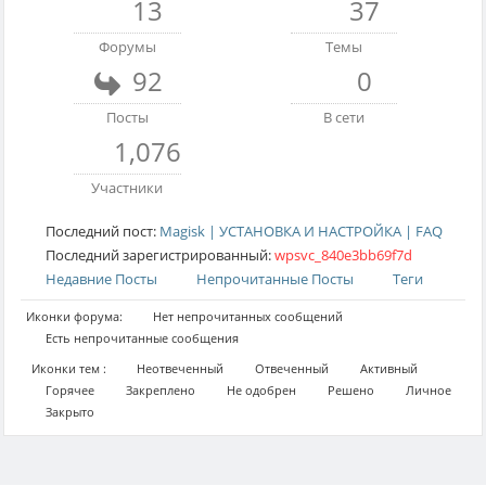
13
37
Форумы
Темы
92
0
Посты
В сети
1,076
Участники
Последний пост:
Magisk | УСТАНОВКА И НАСТРОЙКА | FAQ
Последний зарегистрированный:
wpsvc_840e3bb69f7d
Недавние Посты
Непрочитанные Посты
Теги
Иконки форума:
Нет непрочитанных сообщений
Есть непрочитанные сообщения
Иконки тем :
Неотвеченный
Отвеченный
Активный
Горячее
Закреплено
Не одобрен
Решено
Личное
Закрыто