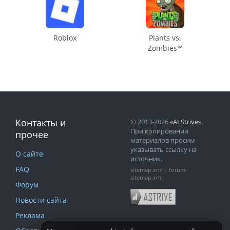
Roblox
Plants vs.
Zombies™
Контакты и
© 2013-2026
«ALStrive»
.
При копировании
прочее
материалов просим
указывать ссылку на
О сайте
источник.
FAQ
sitemap.xml
|
forum-
sitemap.xml
Форум
Новости сайта
Реклама