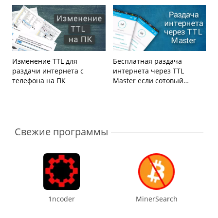
изменения политики Play
Market
Изменение TTL для
Бесплатная раздача
раздачи интернета с
интернета через TTL
телефона на ПК
Master если сотовый
оператор это запрещает
Свежие программы
1ncoder
MinerSearch