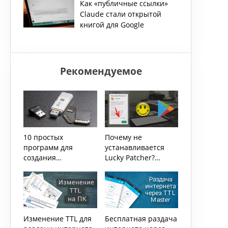
Как «публичные ссылки»
Windows 11
Claude стали открытой
книгой для Google
Рекомендуемое
10 простых
Почему не
программ для
устанавливается
создания
Lucky Patcher?
загрузочных USB
Последние
изменения
политики Play
Market
Изменение TTL для
Бесплатная раздача