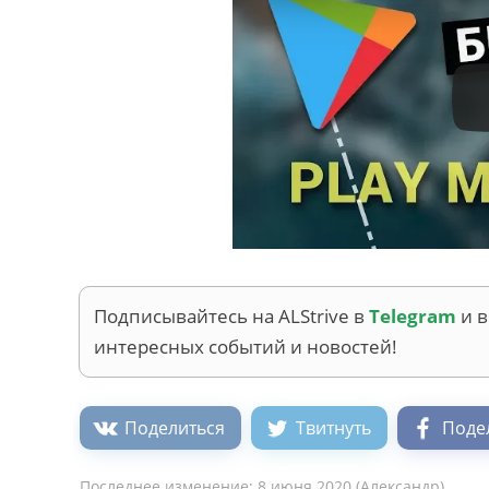
Подписывайтесь на ALStrive в
Telegram
и 
интересных событий и новостей!
Поделиться
Твитнуть
Поде
Последнее изменение:
8 июня 2020
(
Александр
)