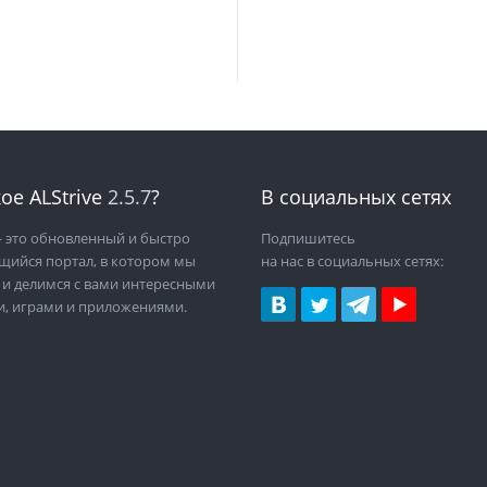
ое ALStrive
2.5.7
?
В социальных сетях
 это обновленный и быстро
Подпишитесь
щийся портал, в котором мы
на нас в социальных сетях:
 и делимся с вами интересными
и, играми и приложениями.