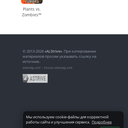
Plants vs.
Zombies™
© 2013-2026
«ALStrive»
. При копировании
материалов просим указывать ссылку на
источник.
sitemap.xml
|
forum-sitemap.xml
Мы используем cookie-файлы для корректной
работы сайта и улучшения сервиса.
Подробнее