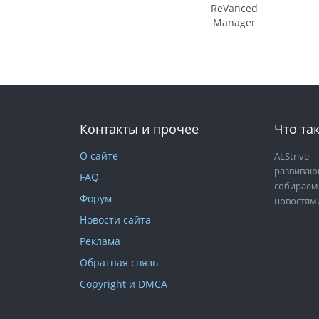
ReVanced
Manager
Контакты и прочее
Что так
О сайте
ALStrive
—
развиваю
FAQ
собираем
Форум
новостям
Новости сайта
Реклама
Обратная связь
Copyright и DMCA