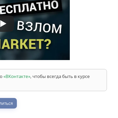
во
«ВКонтакте»
, чтобы всегда быть в курсе
литься