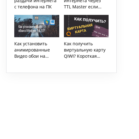
раздачи интернета
интернета через
с телефона на ПК
TTL Master если
сотовый оператор
это запрещает
Как установить
Как получить
анимированные
виртуальную карту
Видео обои на
QIWI? Короткая
Windows 7 & 10?
инструкция