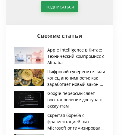
ПОДПИСАТЬСЯ
Свежие статьи
Apple Intelligence в Китае:
Технический компромисс с
Alibaba
Цифровой суверенитет или
конец анонимности: как
заработает новый закон о
криптовалютах в РФ
Google переосмысляет
восстановление доступа к
аккаунтам
Скрытая борьба с
фрагментацией: как
Microsoft оптимизировала
удаление данных в