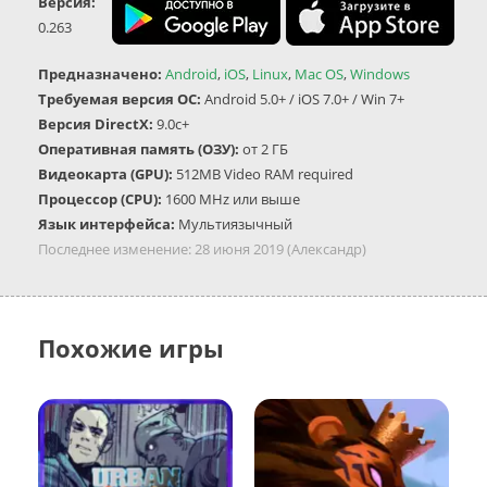
Версия:
0.263
Предназначено:
Android
,
iOS
,
Linux
,
Mac OS
,
Windows
Требуемая версия ОС:
Android 5.0+ / iOS 7.0+ / Win 7+
Версия DirectX:
9.0c+
Оперативная память (ОЗУ):
от 2 ГБ
Видеокарта (GPU):
512MB Video RAM required
Процессор (CPU):
1600 MHz или выше
Язык интерфейса:
Мультиязычный
Последнее изменение:
28 июня 2019
(Александр)
Похожие игры