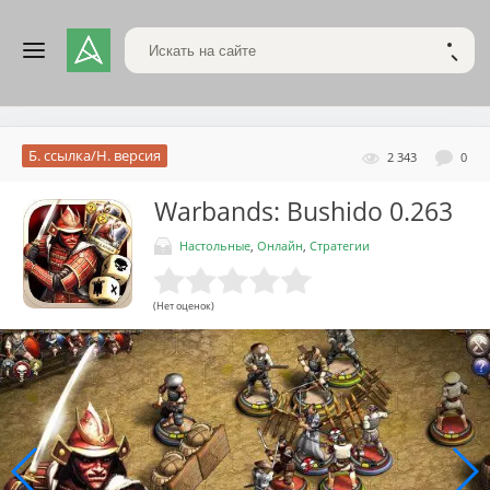
Поиск по сайту
НАЙТ
Б. ссылка/Н. версия
2 343
0
Warbands: Bushido
0.263
Настольные
,
Онлайн
,
Стратегии
(Нет оценок)