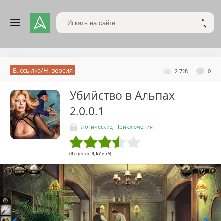
Поиск по сайту
НАЙТ
Б. ссылка/Н. версия
2 728
0
Убийство в Альпах
2.0.0.1
Логические
,
Приключения
(
3
оценок,
3,67
из 5)