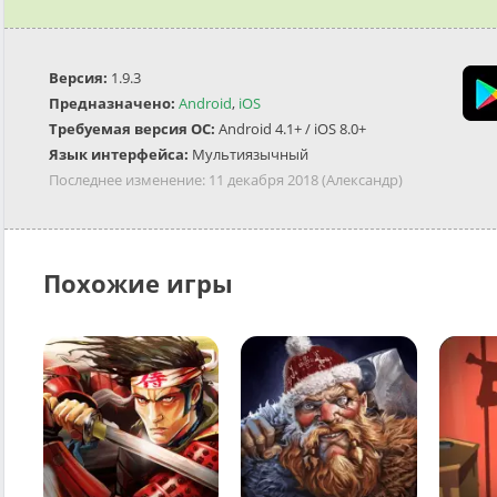
Версия:
1.9.3
Предназначено:
Android
,
iOS
Требуемая версия ОС:
Android 4.1+ / iOS 8.0+
Язык интерфейса:
Мультиязычный
Последнее изменение:
11 декабря 2018
(Александр)
Похожие игры