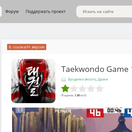
Форум
Поддержать проект
Поиск по сайту
Б. ссылка/Н. версия
Taekwondo Game
Бродилки (Action)
,
Драки
(
1
оценок,
1,00
из 5)