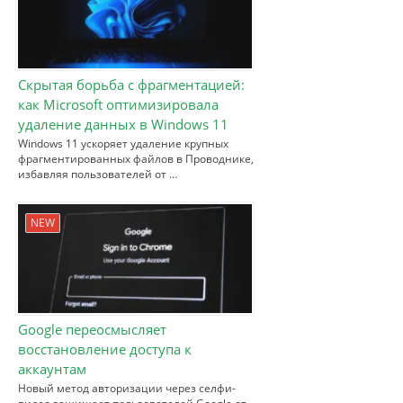
Скрытая борьба с фрагментацией:
как Microsoft оптимизировала
удаление данных в Windows 11
Windows 11 ускоряет удаление крупных
фрагментированных файлов в Проводнике,
избавляя пользователей от …
NEW
Google переосмысляет
восстановление доступа к
аккаунтам
Новый метод авторизации через селфи-