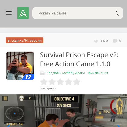
Поиск по сайту
НАЙТ
Б. ссылка/Н. версия
1 608
0
Survival Prison Escape v2:
Free Action Game
1.1.0
Бродилки (Action)
,
Драки
,
Приключения
(Нет оценок)