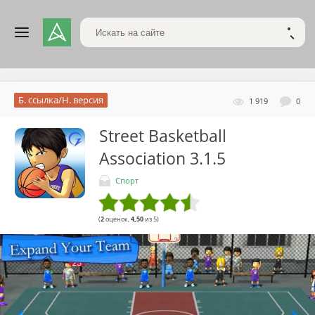
Поиск по сайту
НАЙТ
Б. ссылка/Н. версия
1 919
0
Street Basketball
Association
3.1.5
Спорт
(
2
оценок,
4,50
из 5)