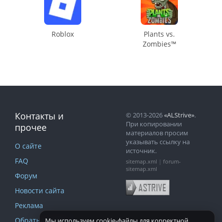
Roblox
Plants vs.
Zombies™
Контакты и
© 2013-2026
«ALStrive»
.
При копировании
прочее
материалов просим
указывать ссылку на
О сайте
источник.
FAQ
sitemap.xml
|
forum-
sitemap.xml
Форум
Новости сайта
Реклама
Обратная связь
Мы используем cookie-файлы для корректной