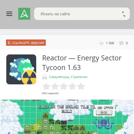
Поиск по сайту
НАЙТ
Б. ссылка/Н. версия
1 568
0
Reactor — Energy Sector
Tycoon
1.63
Симуляторы
,
Стратегии
(Нет оценок)