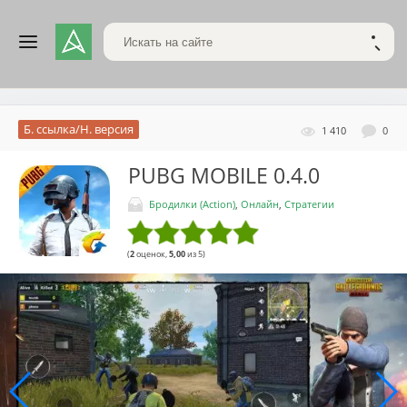
Поиск по сайту
НАЙТ
Б. ссылка/Н. версия
1 410
0
PUBG MOBILE
0.4.0
Бродилки (Action)
,
Онлайн
,
Стратегии
(
2
оценок,
5,00
из 5)