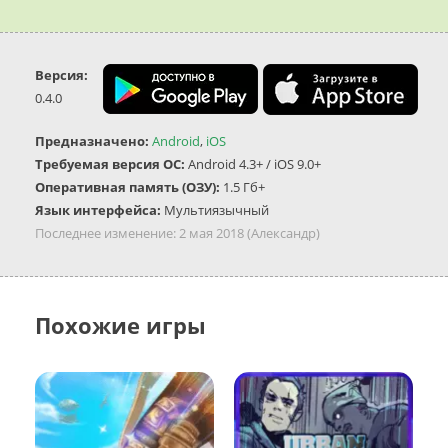
Версия:
0.4.0
Предназначено:
Android
,
iOS
Требуемая версия ОС:
Android 4.3+ / iOS 9.0+
Оперативная память (ОЗУ):
1.5 Гб+
Язык интерфейса:
Мультиязычный
Последнее изменение:
2 мая 2018
(Александр)
Похожие игры