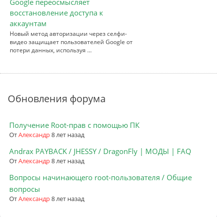
Google переосмысляет
восстановление доступа к
аккаунтам
Новый метод авторизации через селфи-
видео защищает пользователей Google от
потери данных, используя …
Обновления форума
Получение Root-прав с помощью ПК
От
Александр
8 лет назад
Andrax PAYBACK / JHESSY / DragonFly | МОДЫ | FAQ
От
Александр
8 лет назад
Вопросы начинающего root-пользователя / Общие
вопросы
От
Александр
8 лет назад