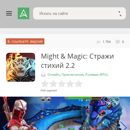
Поиск по сайту
НАЙТ
Б. ссылка/Н. версия
1 754
0
Might & Magic: Стражи
стихий
2.2
Онлайн
,
Приключения
,
Ролевые (RPG)
(Нет оценок)