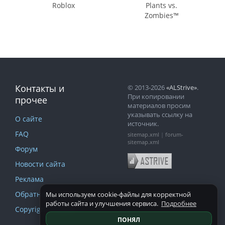
Roblox
Plants vs.
Zombies™
Контакты и
© 2013-2026
«ALStrive»
.
При копировании
прочее
материалов просим
указывать ссылку на
О сайте
источник.
FAQ
sitemap.xml
|
forum-
sitemap.xml
Форум
Новости сайта
Реклама
Обратная связь
Мы используем cookie-файлы для корректной
работы сайта и улучшения сервиса.
Подробнее
Copyright и DMCA
ПОНЯЛ