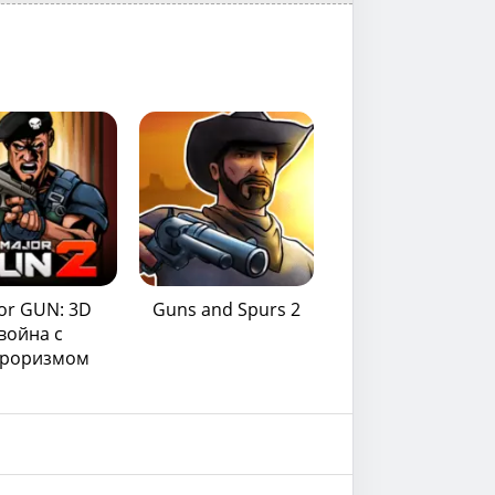
or GUN: 3D
Guns and Spurs 2
война с
рроризмом