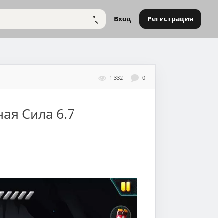
Вход
Регистрация
НАЙТИ
1 332
0
ная Сила
6.7