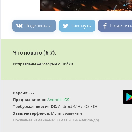
Поделиться
Твитнуть
Поделить
Что нового (6.7):
Исправлены некоторые ошибки
Версия:
6.7
Предназначено:
Android
,
iOS
Требуемая версия ОС:
Android 4.1+ / iOS 7.0+
Язык интерфейса:
Мультиязычный
Последнее изменение:
30 мая 2019
(Александр)