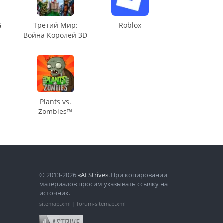
G
Третий Мир:
Roblox
Война Королей 3D
Plants vs.
Zombies™
© 2013-2026
«ALStrive»
. При копировании
материалов просим указывать ссылку на
источник.
sitemap.xml
|
forum-sitemap.xml