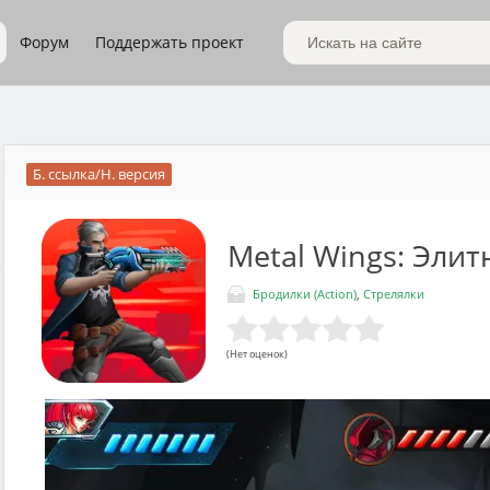
Форум
Поддержать проект
Поиск по сайту
Б. ссылка/Н. версия
Metal Wings: Элит
Бродилки (Action)
,
Стрелялки
(Нет оценок)