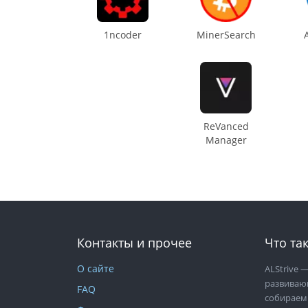
1ncoder
MinerSearch
ReVanced
Manager
Контакты и прочее
Что так
О сайте
ALStrive
—
развиваю
FAQ
собираем