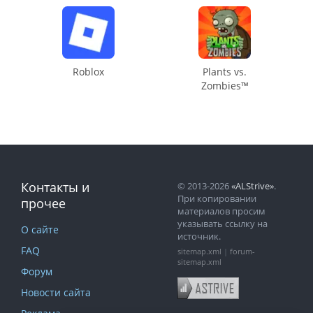
Roblox
Plants vs.
Zombies™
Контакты и
© 2013-2026
«ALStrive»
.
При копировании
прочее
материалов просим
указывать ссылку на
О сайте
источник.
FAQ
sitemap.xml
|
forum-
sitemap.xml
Форум
Новости сайта