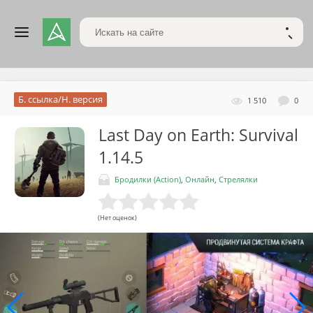
Поиск по сайту
НАЙТ
Б. ссылка/Н. версия
1 510
0
Last Day on Earth: Survival
1.14.5
Бродилки (Action)
,
Онлайн
,
Стрелялки
(Нет оценок)