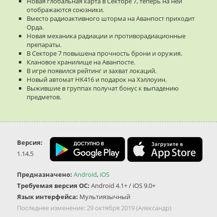
Новая глобальная карта в Секторе 7, теперь на ней
отображаются союзники.
Вместо радиоактивного шторма на Аванпост приходит
Орда.
Новая механика радиации и противорадиационные
препараты.
В Секторе 7 повышена прочность брони и оружия.
Клановое хранилище на Аванпосте.
В игре появился рейтинг и захват локаций.
Новый автомат HK416 и подарок на Хэллоуин.
Выжившие в группах получат бонус к выпадению
предметов.
Версия:
1.14.5
Предназначено:
Android
,
iOS
Требуемая версия ОС:
Android 4.1+ / iOS 9.0+
Язык интерфейса:
Мультиязычный
Последнее изменение:
29 октября 2019
(Александр)