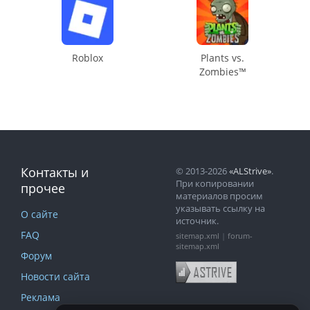
Roblox
Plants vs.
Zombies™
Контакты и
© 2013-2026
«ALStrive»
.
При копировании
прочее
материалов просим
указывать ссылку на
О сайте
источник.
FAQ
sitemap.xml
|
forum-
sitemap.xml
Форум
Новости сайта
Реклама