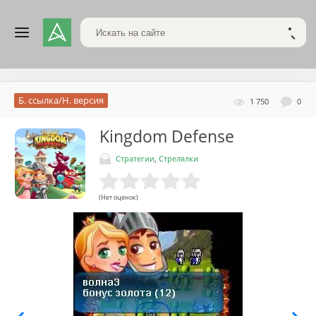
Поиск по сайту
НАЙТ
Б. ссылка/Н. версия
1 750
0
Kingdom Defense
Стратегии
,
Стрелялки
(Нет оценок)