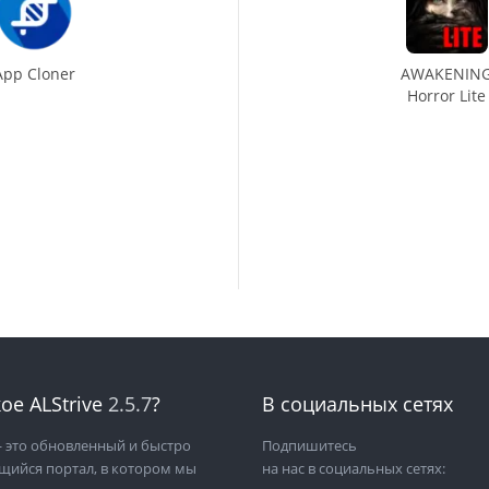
App Cloner
AWAKENIN
Horror Lite
ое ALStrive
2.5.7
?
В социальных сетях
 это обновленный и быстро
Подпишитесь
щийся портал, в котором мы
на нас в социальных сетях: