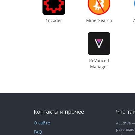
1ncoder
MinerSearch
ReVanced
Manager
Контакты и прочее
Что так
О сайте
ALStrive
—
развиваю
FAQ