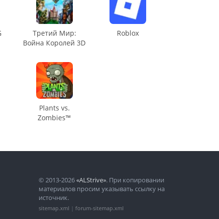
G
Третий Мир:
Roblox
Война Королей 3D
Plants vs.
Zombies™
© 2013-2026
«ALStrive»
. При копировании
материалов просим указывать ссылку на
источник.
sitemap.xml
|
forum-sitemap.xml