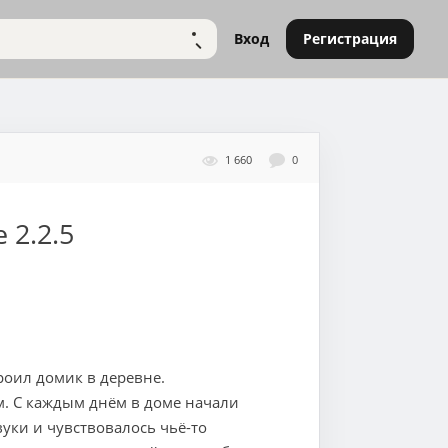
Вход
Регистрация
НАЙТИ
1 660
0
e
2.2.5
роил домик в деревне.
м. С каждым днём в доме начали
ки и чувствовалось чьё-то